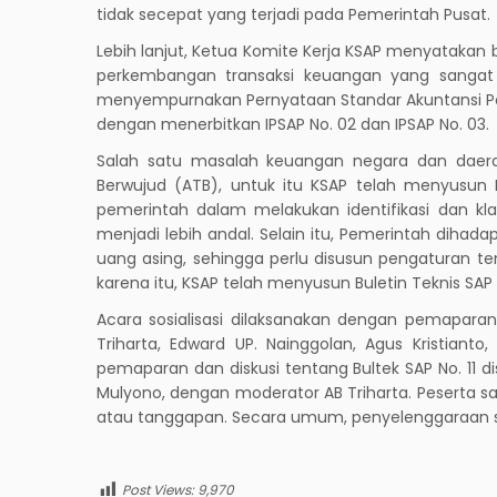
tidak secepat yang terjadi pada Pemerintah Pusat.
Lebih lanjut, Ketua Komite Kerja KSAP menyatakan
perkembangan transaksi keuangan yang sangat
menyempurnakan Pernyataan Standar Akuntansi Pe
dengan menerbitkan IPSAP No. 02 dan IPSAP No. 03.
Salah satu masalah keuangan negara dan daera
Berwujud (ATB), untuk itu KSAP telah menyusun 
pemerintah dalam melakukan identifikasi dan klas
menjadi lebih andal. Selain itu, Pemerintah diha
uang asing, sehingga perlu disusun pengaturan te
karena itu, KSAP telah menyusun Buletin Teknis SAP N
Acara sosialisasi dilaksanakan dengan pemaparan
Triharta, Edward UP. Nainggolan, Agus Kristiant
pemaparan dan diskusi tentang Bultek SAP No. 11 d
Mulyono, dengan moderator AB Triharta. Peserta 
atau tanggapan. Secara umum, penyelenggaraan sos
Post Views:
9,970