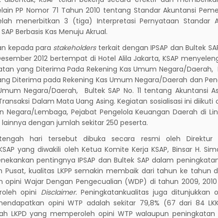
Selain PP Nomor 71 Tahun 2010 tentang Standar Akuntansi Pem
lah menerbitkan 3 (tiga) Interpretasi Pernyataan Standar A
 SAP Berbasis Kas Menuju Akrual.
an kepada para
stakeholders
terkait dengan IPSAP dan Bultek SA
 Desember 2012 bertempat di Hotel Alila Jakarta, KSAP menyele
apatan yang Diterima Pada Rekening Kas Umum Negara/Daerah, 
ng Diterima pada Rekening Kas Umum Negara/Daerah dan Pen
Umum Negara/Daerah, Bultek SAP No. 11 tentang Akuntansi As
ransaksi Dalam Mata Uang Asing. Kegiatan sosialisasi ini diikuti 
n Negara/Lembaga, Pejabat Pengelola Keuangan Daerah di Li
lainnya dengan jumlah sekitar 250 peserta.
tengah hari tersebut dibuka secara resmi oleh Direktur 
SAP yang diwakili oleh Ketua Komite Kerja KSAP, Binsar H. Sim
ekankan pentingnya IPSAP dan Bultek SAP dalam peningkatan 
h Pusat, kualitas LKPP semakin membaik dari tahun ke tahun 
n opini Wajar Dengan Pengecualian (WDP) di tahun 2009, 2010
roleh opini
Disclaimer.
Peningkatankualitas juga ditunjukkan o
endapatkan opini WTP adalah sekitar 79,8% (67 dari 84 LKK
mlah LKPD yang memperoleh opini WTP walaupun peningkatan 