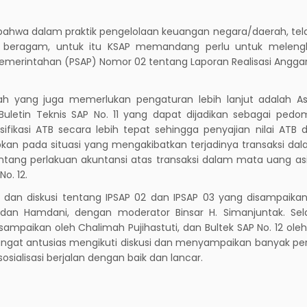
 bahwa dalam praktik pengelolaan keuangan negara/daerah, tela
 beragam, untuk itu KSAP memandang perlu untuk meleng
merintahan (PSAP) Nomor 02 tentang Laporan Realisasi Anggar
h yang juga memerlukan pengaturan lebih lanjut adalah As
Buletin Teknis SAP No. 11 yang dapat dijadikan sebagai pedo
ifikasi ATB secara lebih tepat sehingga penyajian nilai ATB 
dapkan pada situasi yang mengakibatkan terjadinya transaksi d
ntang perlakuan akuntansi atas transaksi dalam mata uang as
o. 12.
 dan diskusi tentang IPSAP 02 dan IPSAP 03 yang disampaikan
o, dan Hamdani, dengan moderator Binsar H. Simanjuntak. Sel
isampaikan oleh Chalimah Pujihastuti, dan Bultek SAP No. 12 ol
sangat antusias mengikuti diskusi dan menyampaikan banyak p
ialisasi berjalan dengan baik dan lancar.