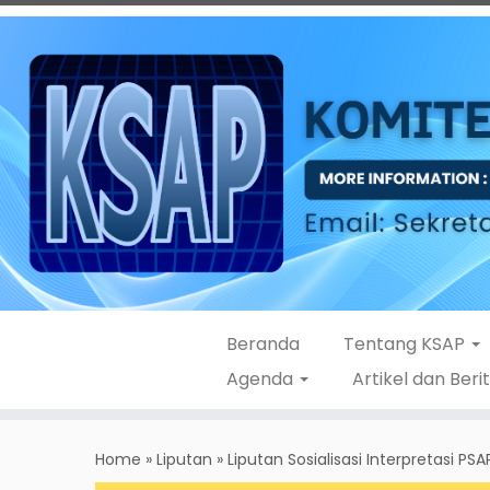
Beranda
Tentang KSAP
Agenda
Artikel dan Beri
Skip
to
Home
»
Liputan
»
Liputan Sosialisasi Interpretasi PSA
content