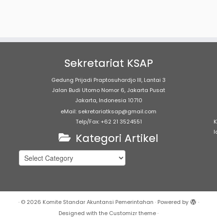
Sekretariat KSAP
Gedung Prijadi Praptosuhardjo III, Lantai 3
Jalan Budi Utomo Nomor 6, Jakarta Pusat
Jakarta, Indonesia 10710
eMail: sekretariatksap@gmail.com
Telp/Fax: +62 21 3524551
K
l
Kategori Artikel
Kategori
Artikel
·
© 2026
Komite Standar Akuntansi Pemerintahan
·
Powered by
·
Designed with the
Customizr theme
·