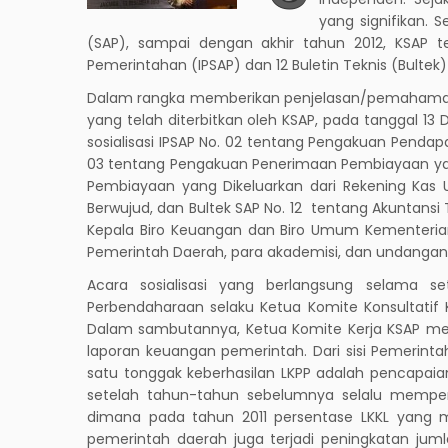
yang signifikan. 
(SAP), sampai dengan akhir tahun 2012, KSAP te
Pemerintahan (IPSAP) dan 12 Buletin Teknis (Bultek)
Dalam rangka memberikan penjelasan/pemaham
yang telah diterbitkan oleh KSAP, pada tanggal 13
sosialisasi IPSAP No. 02 tentang Pengakuan Pend
03 tentang Pengakuan Penerimaan Pembiayaan ya
Pembiayaan yang Dikeluarkan dari Rekening Kas 
Berwujud, dan Bultek SAP No. 12 tentang Akuntansi T
Kepala Biro Keuangan dan Biro Umum Kementeria
Pemerintah Daerah, para akademisi, dan undangan 
Acara sosialisasi yang berlangsung selama se
Perbendaharaan selaku Ketua Komite Konsultatif K
Dalam sambutannya, Ketua Komite Kerja KSAP men
laporan keuangan pemerintah. Dari sisi Pemerinta
satu tonggak keberhasilan LKPP adalah pencapaia
setelah tahun-tahun sebelumnya selalu mempe
dimana pada tahun 2011 persentase LKKL yang m
pemerintah daerah juga terjadi peningkatan ju