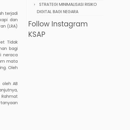
STRATEGI MINIMALISASI RISIKO
DIGITAL BAGI NEGARA
h terjadi
kapi dan
Follow Instagram
an (LRA)
KSAP
et Tidak
man bagi
di neraca
alam mata
ing. Oleh
 oleh AB
anjutnya,
eh Rahmat
ertanyaan