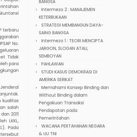
BANGSA
erintahan
Intermezo 2 : MANAJEMEN
kuntansi
KETERBUKAAN
STRATEGI MEMBANGUN DAYA-
P terbaru
SAING BANGSA
nggarakan
Intermezo 1 : TEORI MENCIPTA
IPSAP No.
JARGON, SLOGAN ATAU,
geluaran
SEMBOYAN
et Tidak
oleh para
PAHLAWAN
ngkungan
STUDI KASUS DEMOKRASI DI
AMERIKA SERIKAT
Jenderal
Memahami Konsep Binding dan
anjuntak.
Without Binding dalam
kualitas
Pengakuan Transaksi
dan salah
Pendapatan pada
 dan 2011
Pemerintahan
leh LKKL,
WACANA PERTAHANAN NEGARA
L). Pada
& UU TNI
tersebut