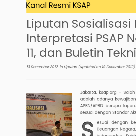
g di Kanal Resmi KSAP
Liputan Sosialisasi 
Interpretasi PSAP N
11, dan Buletin Tekn
13 December 2012
in
Liputan
(updated on
19 December 2012
)
Jakarta, ksap.org – Sal
adalah adanya kewajiba
APBN/APBD berupa lapora
sesuai dengan Standar Ak
S
esuai dengan k
Keuangan Negara,
independen. Seja