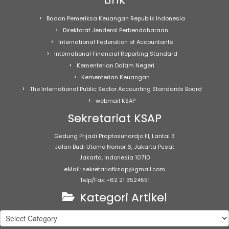
Badan Pemeriksa Keuangan Republik Indonesia
Direktorat Jenderal Perbendaharaan
International Federation of Accountants
International Financial Reporting Standard
Kementerian Dalam Negeri
Kementerian Keuangan
The International Public Sector Accounting Standards Board
webmail KSAP
Sekretariat KSAP
Gedung Prijadi Praptosuhardjo III, Lantai 3
Jalan Budi Utomo Nomor 6, Jakarta Pusat
Jakarta, Indonesia 10710
eMail: sekretariatksap@gmail.com
Telp/Fax: +62 21 3524551
Kategori Artikel
Kategori
Artikel