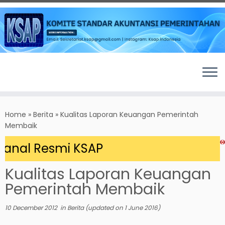
Skip
to
Home
»
Berita
»
Kualitas Laporan Keuangan Pemerintah
content
Membaik
anal Resmi KSAP
Kualitas Laporan Keuangan
Pemerintah Membaik
10 December 2012
in
Berita
(updated on
1 June 2016
)