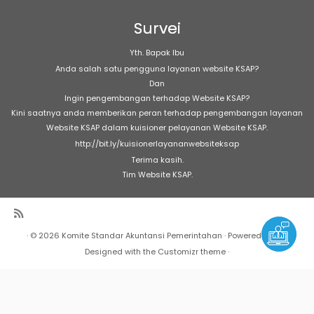
Survei
Yth. Bapak Ibu
Anda salah satu pengguna layanan website KSAP?
Dan
Ingin pengembangan terhadap Website KSAP?
Kini saatnya anda memberikan peran terhadap pengembangan layanan
Website KSAP dalam kuisioner pelayanan Website KSAP.
http://bit.ly/kuisionerlayananwebsiteksap
Terima kasih.
Tim Website KSAP.
·
© 2026
Komite Standar Akuntansi Pemerintahan
·
Powered by
·
Designed with the
Customizr theme
·
Warning
: Undefined array key "Marquee" in
/home/h17189/public_html/sap/wp-