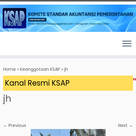
Skip
to
Home
»
Keanggotaan KSAP
»
jh
content
 Kanal Resmi KSAP
jh
← Previous
Next →