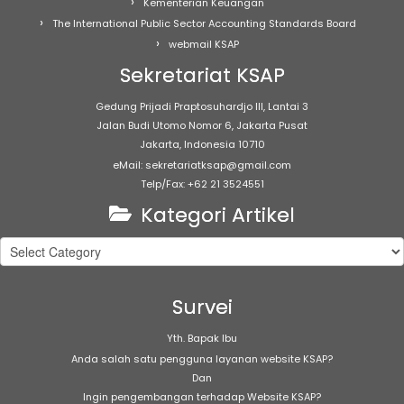
Kementerian Keuangan
The International Public Sector Accounting Standards Board
webmail KSAP
Sekretariat KSAP
Gedung Prijadi Praptosuhardjo III, Lantai 3
Jalan Budi Utomo Nomor 6, Jakarta Pusat
Jakarta, Indonesia 10710
eMail: sekretariatksap@gmail.com
Telp/Fax: +62 21 3524551
Kategori Artikel
Kategori
Artikel
Survei
Yth. Bapak Ibu
Anda salah satu pengguna layanan website KSAP?
Dan
Ingin pengembangan terhadap Website KSAP?