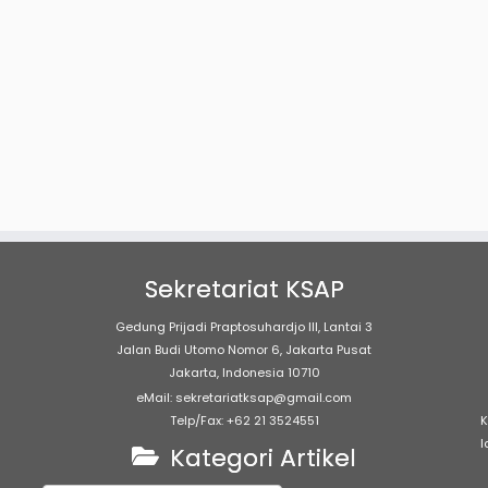
Sekretariat KSAP
Gedung Prijadi Praptosuhardjo III, Lantai 3
Jalan Budi Utomo Nomor 6, Jakarta Pusat
Jakarta, Indonesia 10710
eMail: sekretariatksap@gmail.com
Telp/Fax: +62 21 3524551
K
l
Kategori Artikel