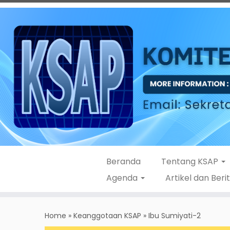
Beranda
Tentang KSAP
Agenda
Artikel dan Beri
Skip
to
Home
»
Keanggotaan KSAP
»
Ibu Sumiyati-2
content