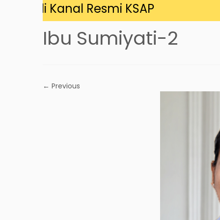
ng di Kanal Resmi KSAP
Ibu Sumiyati-2
← Previous