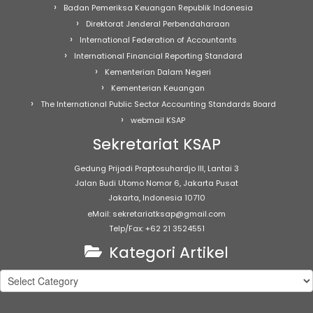
Badan Pemeriksa Keuangan Republik Indonesia
Direktorat Jenderal Perbendaharaan
International Federation of Accountants
International Financial Reporting Standard
Kementerian Dalam Negeri
Kementerian Keuangan
The International Public Sector Accounting Standards Board
webmail KSAP
Sekretariat KSAP
Gedung Prijadi Praptosuhardjo III, Lantai 3
Jalan Budi Utomo Nomor 6, Jakarta Pusat
Jakarta, Indonesia 10710
eMail: sekretariatksap@gmail.com
Telp/Fax: +62 21 3524551
Kategori Artikel
Kategori
Artikel