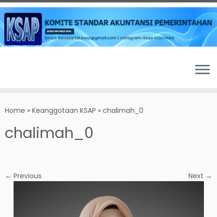
Skip
to
Home
»
Keanggotaan KSAP
»
chalimah_0
content
chalimah_0
← Previous
Next →