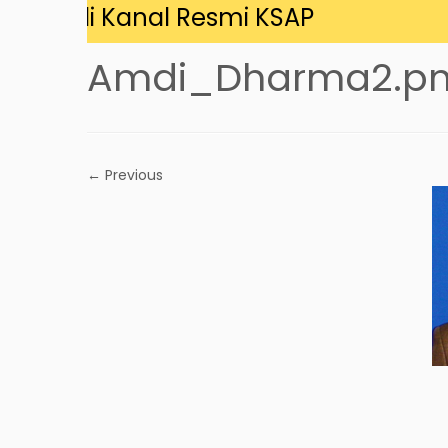
ng di Kanal Resmi KSAP
Amdi_Dharma2.p
← Previous