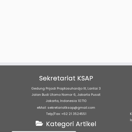
Sekretariat KSAP
Gedung Prijadi Praptosuhardjo III, Lantai 3
Jalan Budi Utomo Nomor 6, Jakarta Pusat
Jakarta, Indonesia 10710
eMail: sekretariatksap@gmail.com
Telp/Fax: +62 21 3524551
K
l
Kategori Artikel