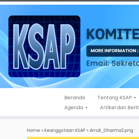
Beranda
Tentang KSAP
Agenda
Artikel dan Beri
Skip
to
Home
»
Keanggotaan KSAP
»
Amdi_Dharma2.png
content