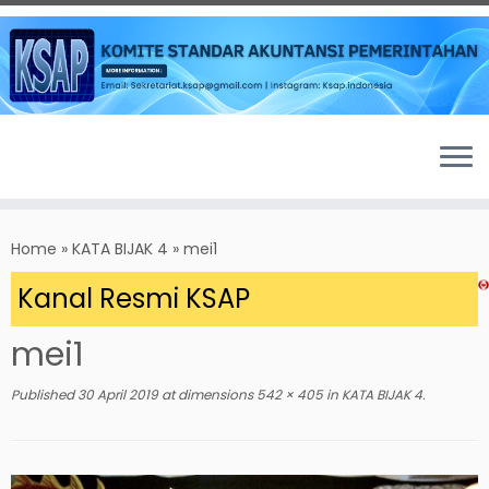
Skip
to
Home
»
KATA BIJAK 4
»
mei1
content
 Kanal Resmi KSAP
mei1
Published
30 April 2019
at dimensions
542 × 405
in
KATA BIJAK 4
.