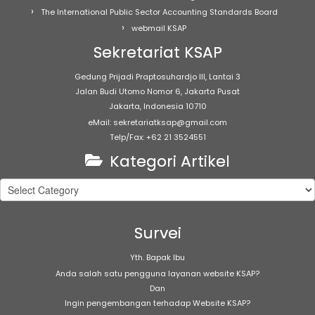
The International Public Sector Accounting Standards Board
webmail KSAP
Sekretariat KSAP
Gedung Prijadi Praptosuhardjo III, Lantai 3
Jalan Budi Utomo Nomor 6, Jakarta Pusat
Jakarta, Indonesia 10710
eMail: sekretariatksap@gmail.com
Telp/Fax: +62 21 3524551
Kategori Artikel
Kategori
Artikel
Survei
Yth. Bapak Ibu
Anda salah satu pengguna layanan website KSAP?
Dan
Ingin pengembangan terhadap Website KSAP?