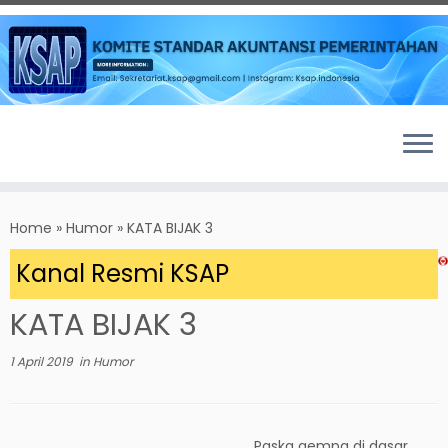
Skip
to
Home
»
Humor
»
KATA BIJAK 3
content
 Kanal Resmi KSAP
KATA BIJAK 3
1 April 2019
in
Humor
Paska gempa di dasar