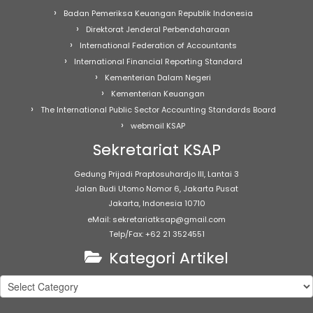
Badan Pemeriksa Keuangan Republik Indonesia
Direktorat Jenderal Perbendaharaan
International Federation of Accountants
International Financial Reporting Standard
Kementerian Dalam Negeri
Kementerian Keuangan
The International Public Sector Accounting Standards Board
webmail KSAP
Sekretariat KSAP
Gedung Prijadi Praptosuhardjo III, Lantai 3
Jalan Budi Utomo Nomor 6, Jakarta Pusat
Jakarta, Indonesia 10710
eMail: sekretariatksap@gmail.com
Telp/Fax: +62 21 3524551
Kategori Artikel
Kategori
Artikel