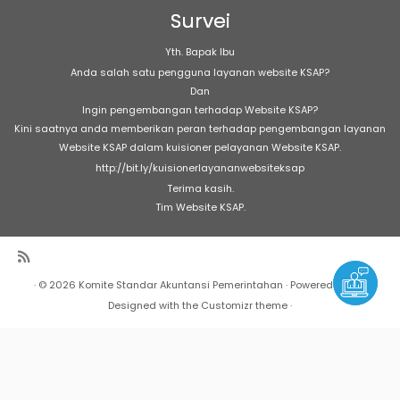
Survei
Yth. Bapak Ibu
Anda salah satu pengguna layanan website KSAP?
Dan
Ingin pengembangan terhadap Website KSAP?
Kini saatnya anda memberikan peran terhadap pengembangan layanan
Website KSAP dalam kuisioner pelayanan Website KSAP.
http://bit.ly/kuisionerlayananwebsiteksap
Terima kasih.
Tim Website KSAP.
·
© 2026
Komite Standar Akuntansi Pemerintahan
·
Powered by
·
Designed with the
Customizr theme
·
Warning
: Undefined array key "Marquee" in
/home/h17189/public_html/sap/wp-
content/plugins/marquee/marquee.php
on line
303