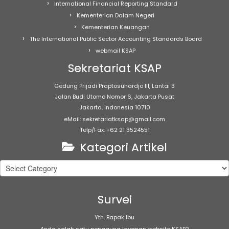
International Financial Reporting Standard
Kementerian Dalam Negeri
Kementerian Keuangan
The International Public Sector Accounting Standards Board
webmail KSAP
Sekretariat KSAP
Gedung Prijadi Praptosuhardjo III, Lantai 3
Jalan Budi Utomo Nomor 6, Jakarta Pusat
Jakarta, Indonesia 10710
eMail: sekretariatksap@gmail.com
Telp/Fax: +62 21 3524551
Kategori Artikel
Kategori
Artikel
Survei
Yth. Bapak Ibu
Anda salah satu pengguna layanan website KSAP?