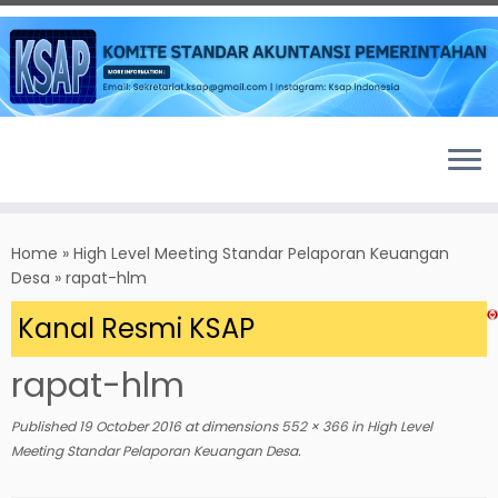
Skip
to
Home
»
High Level Meeting Standar Pelaporan Keuangan
content
Desa
»
rapat-hlm
 Kanal Resmi KSAP
rapat-hlm
Published
19 October 2016
at dimensions
552 × 366
in
High Level
Meeting Standar Pelaporan Keuangan Desa
.