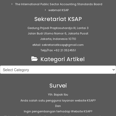
The International Public Sector Accounting Standards Board
webmail KSAP
Sekretariat KSAP
Gedung Prijadi Praptosuhardjo III, Lantai 3
Jalan Budi Utomo Nomor 6, Jakarta Pusat
Jakarta, Indonesia 10710
eMail: sekretariatksap@gmail.com
Telp/Fax: +62 21 3524551
Kategori Artikel
Kategori
Artikel
Survei
Yth. Bapak Ibu
Anda salah satu pengguna layanan website KSAP?
Dan
Ingin pengembangan terhadap Website KSAP?