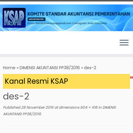
Skip
to
Home
»
DIMENSI AKUNTANSI PP38/2016
»
des-2
content
 Kanal Resmi KSAP
des-2
Published
28 November 2016
at dimensions
604 × 418
in
DIMENSI
AKUNTANSI PP38/2016
.