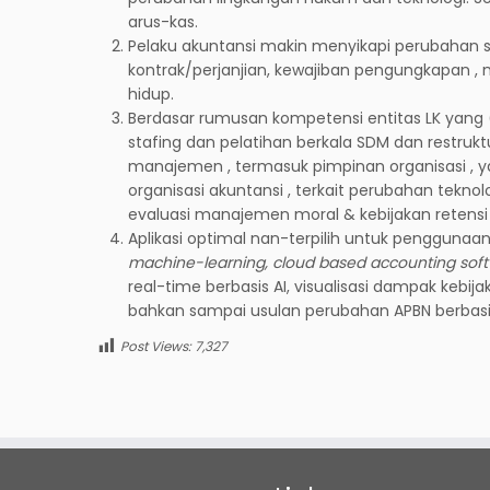
arus-kas.
Pelaku akuntansi makin menyikapi perubahan s
kontrak/perjanjian, kewajiban pengungkapan 
hidup.
Berdasar rumusan kompetensi entitas LK yang (
stafing dan pelatihan berkala SDM dan restrukt
manajemen , termasuk pimpinan organisasi ,
organisasi akuntansi , terkait perubahan tekno
evaluasi manajemen moral & kebijakan retensi S
Aplikasi optimal nan-terpilih untuk penggunaa
machine-learning, cloud based accounting sof
real-time berbasis AI, visualisasi dampak kebi
bahkan sampai usulan perubahan APBN berbasi
Post Views:
7,327