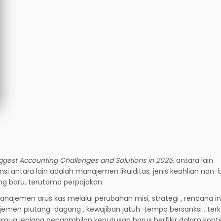
iggest Accounting Challenges and Solutions in 2025
, antara lain
antara lain adalah manajemen likuiditas, jenis keahlian nan-b
ng baru, terutama perpajakan.
najemen arus kas melalui perubahan misi, strategi , rencana in
najemen piutang-dagang , kewajiban jatuh-tempo bersanksi , terk
mua jenjang pengambilan keputusan harus berfikir dalam kont