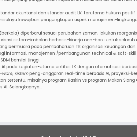
tandar akuntansi dan standar audit LK, terutama hukum positif
, misalnya kewajiban pengungkapan aspek manajemen-lingkung
berkala) diperbarui sesuai perubahan zaman, lakukan reorganisa
urisasi sistem-imbalan berbasis-kinerja nan-baru untuk seluruh
 yang bermuara pada pembaharuan TK organisasi keuangan dan
logi informasi, manajemen /pembangunan technical & soft-sklil 
DM bernilai tinggi.
n AI pada kegiatan-utama entitas LK dengan otomatisasi berbas
t-ware, sistem
peng-anggaran real-time berbasis AI, proyeksi-k
jakan tertentu, misalnya program Raskin vs program Makan Siang G
s AI.
Selengkapnya…