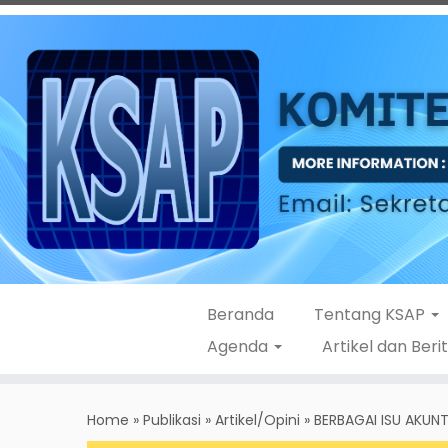
Beranda
Tentang KSAP
Agenda
Artikel dan Beri
Skip
to
Home
»
Publikasi
»
Artikel/Opini
»
BERBAGAI ISU AKUN
content