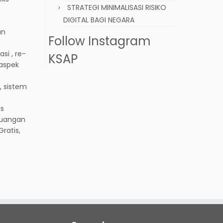
STRATEGI MINIMALISASI RISIKO
DIGITAL BAGI NEGARA
an
Follow Instagram
si , re-
KSAP
 aspek
, sistem
is
euangan
ratis,