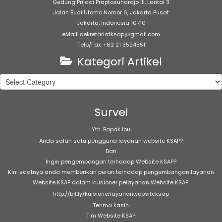
Gedung Prijadi Praptosuhardjo III, Lantai 3
Jalan Budi Utomo Nomor 6, Jakarta Pusat
Jakarta, Indonesia 10710
eMail: sekretariatksap@gmail.com
Telp/Fax: +62 21 3524551
Kategori Artikel
Kategori
Artikel
Survei
Yth. Bapak Ibu
Anda salah satu pengguna layanan website KSAP?
Dan
Ingin pengembangan terhadap Website KSAP?
Kini saatnya anda memberikan peran terhadap pengembangan layanan
Website KSAP dalam kuisioner pelayanan Website KSAP.
http://bit.ly/kuisionerlayananwebsiteksap
Terima kasih.
Tim Website KSAP.