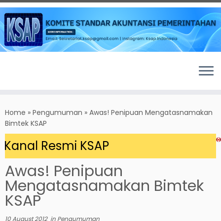
Skip
to
Home
»
Pengumuman
»
Awas! Penipuan Mengatasnamakan
content
Bimtek KSAP
Kanal Resmi KSAP
Awas! Penipuan
Mengatasnamakan Bimtek
KSAP
10 August 2012
in
Pengumuman