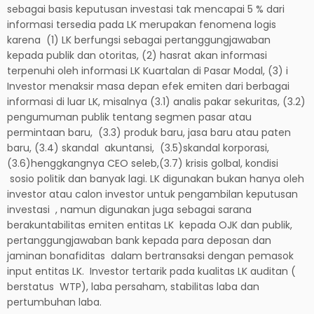
sebagai basis keputusan investasi tak mencapai 5 % dari
informasi tersedia pada LK merupakan fenomena logis
karena (1) LK berfungsi sebagai pertanggungjawaban
kepada publik dan otoritas, (2) hasrat akan informasi
terpenuhi oleh informasi LK Kuartalan di Pasar Modal, (3) i
Investor menaksir masa depan efek emiten dari berbagai
informasi di luar LK, misalnya (3.1) analis pakar sekuritas, (3.2)
pengumuman publik tentang segmen pasar atau
permintaan baru, (3.3) produk baru, jasa baru atau paten
baru, (3.4) skandal akuntansi, (3.5)skandal korporasi,
(3.6)henggkangnya CEO seleb,(3.7) krisis golbal, kondisi
sosio politik dan banyak lagi. LK digunakan bukan hanya oleh
investor atau calon investor untuk pengambilan keputusan
investasi , namun digunakan juga sebagai sarana
berakuntabilitas emiten entitas LK kepada OJK dan publik,
pertanggungjawaban bank kepada para deposan dan
jaminan bonafiditas dalam bertransaksi dengan pemasok
input entitas LK. Investor tertarik pada kualitas LK auditan (
berstatus WTP), laba persaham, stabilitas laba dan
pertumbuhan laba.