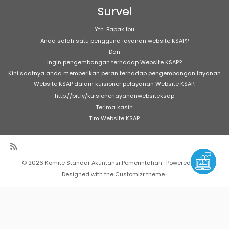
Survei
Yth. Bapak Ibu
Anda salah satu pengguna layanan website KSAP?
Dan
Ingin pengembangan terhadap Website KSAP?
Kini saatnya anda memberikan peran terhadap pengembangan layanan
Website KSAP dalam kuisioner pelayanan Website KSAP.
http://bit.ly/kuisionerlayananwebsiteksap
Terima kasih.
Tim Website KSAP.
·
© 2026
Komite Standar Akuntansi Pemerintahan
·
Powered by
·
Designed with the
Customizr theme
·
Warning
: Undefined array key "Marquee" in
/home/h17189/public_html/sap/wp-
content/plugins/marquee/marquee.php
on line
303