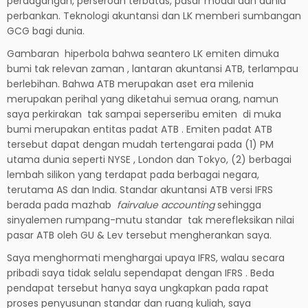
perdagangan, perseroan terbatas, pasar modal dan dunia
perbankan. Teknologi akuntansi dan LK memberi sumbangan
GCG bagi dunia.
Gambaran hiperbola bahwa seantero LK emiten dimuka
bumi tak relevan zaman , lantaran akuntansi ATB, terlampau
berlebihan. Bahwa ATB merupakan aset era milenia
merupakan perihal yang diketahui semua orang, namun
saya perkirakan tak sampai seperseribu emiten di muka
bumi merupakan entitas padat ATB . Emiten padat ATB
tersebut dapat dengan mudah tertengarai pada (1) PM
utama dunia seperti NYSE , London dan Tokyo, (2) berbagai
lembah silikon yang terdapat pada berbagai negara,
terutama AS dan India. Standar akuntansi ATB versi IFRS
berada pada mazhab
fairvalue accounting
sehingga
sinyalemen rumpang-mutu standar tak merefleksikan nilai
pasar ATB oleh GU & Lev tersebut mengherankan saya.
Saya menghormati menghargai upaya IFRS, walau secara
pribadi saya tidak selalu sependapat dengan IFRS . Beda
pendapat tersebut hanya saya ungkapkan pada rapat
proses penyusunan standar dan ruang kuliah, saya