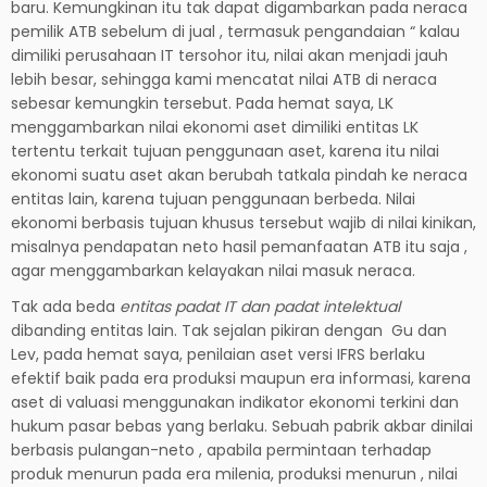
baru. Kemungkinan itu tak dapat digambarkan pada neraca
pemilik ATB sebelum di jual , termasuk pengandaian “ kalau
dimiliki perusahaan IT tersohor itu, nilai akan menjadi jauh
lebih besar, sehingga kami mencatat nilai ATB di neraca
sebesar kemungkin tersebut. Pada hemat saya, LK
menggambarkan nilai ekonomi aset dimiliki entitas LK
tertentu terkait tujuan penggunaan aset, karena itu nilai
ekonomi suatu aset akan berubah tatkala pindah ke neraca
entitas lain, karena tujuan penggunaan berbeda. Nilai
ekonomi berbasis tujuan khusus tersebut wajib di nilai kinikan,
misalnya pendapatan neto hasil pemanfaatan ATB itu saja ,
agar menggambarkan kelayakan nilai masuk neraca.
Tak ada beda
entitas padat IT dan padat intelektual
dibanding entitas lain. Tak sejalan pikiran dengan Gu dan
Lev, pada hemat saya, penilaian aset versi IFRS berlaku
efektif baik pada era produksi maupun era informasi, karena
aset di valuasi menggunakan indikator ekonomi terkini dan
hukum pasar bebas yang berlaku. Sebuah pabrik akbar dinilai
berbasis pulangan-neto , apabila permintaan terhadap
produk menurun pada era milenia, produksi menurun , nilai