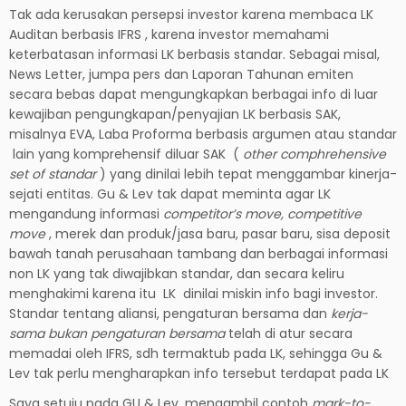
Tak ada kerusakan persepsi investor karena membaca LK
Auditan berbasis IFRS , karena investor memahami
keterbatasan informasi LK berbasis standar. Sebagai misal,
News Letter, jumpa pers dan Laporan Tahunan emiten
secara bebas dapat mengungkapkan berbagai info di luar
kewajiban pengungkapan/penyajian LK berbasis SAK,
misalnya EVA, Laba Proforma berbasis argumen atau standar
lain yang komprehensif diluar SAK (
other comphrehensive
set of standar
) yang dinilai lebih tepat menggambar kinerja-
sejati entitas. Gu & Lev tak dapat meminta agar LK
mengandung informasi
competitor’s move, competitive
move
, merek dan produk/jasa baru, pasar baru, sisa deposit
bawah tanah perusahaan tambang dan berbagai informasi
non LK yang tak diwajibkan standar, dan secara keliru
menghakimi karena itu LK dinilai miskin info bagi investor.
Standar tentang aliansi, pengaturan bersama dan
kerja-
sama bukan pengaturan bersama
telah di atur secara
memadai oleh IFRS, sdh termaktub pada LK, sehingga Gu &
Lev tak perlu mengharapkan info tersebut terdapat pada LK
Saya setuju pada GU & Lev, mengambil contoh
mark-to-