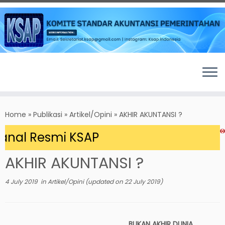
Skip
to
Home
»
Publikasi
»
Artikel/Opini
»
AKHIR AKUNTANSI ?
content
nal Resmi KSAP
AKHIR AKUNTANSI ?
4 July 2019
in
Artikel/Opini
(updated on
22 July 2019
)
BUKAN AKHIR DUNIA