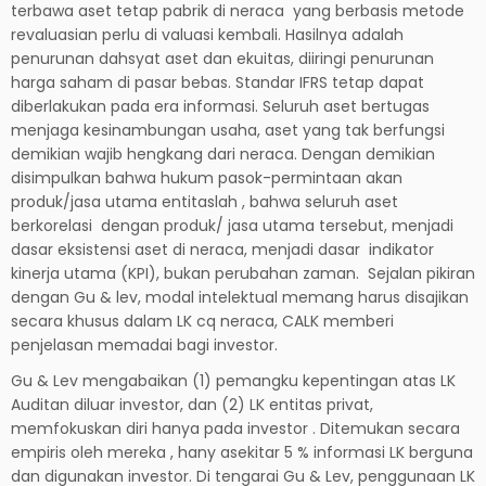
terbawa aset tetap pabrik di neraca yang berbasis metode
revaluasian perlu di valuasi kembali. Hasilnya adalah
penurunan dahsyat aset dan ekuitas, diiringi penurunan
harga saham di pasar bebas. Standar IFRS tetap dapat
diberlakukan pada era informasi. Seluruh aset bertugas
menjaga kesinambungan usaha, aset yang tak berfungsi
demikian wajib hengkang dari neraca. Dengan demikian
disimpulkan bahwa hukum pasok-permintaan akan
produk/jasa utama entitaslah , bahwa seluruh aset
berkorelasi dengan produk/ jasa utama tersebut, menjadi
dasar eksistensi aset di neraca, menjadi dasar indikator
kinerja utama (KPI), bukan perubahan zaman. Sejalan pikiran
dengan Gu & lev, modal intelektual memang harus disajikan
secara khusus dalam LK cq neraca, CALK memberi
penjelasan memadai bagi investor.
Gu & Lev mengabaikan (1) pemangku kepentingan atas LK
Auditan diluar investor, dan (2) LK entitas privat,
memfokuskan diri hanya pada investor . Ditemukan secara
empiris oleh mereka , hany asekitar 5 % informasi LK berguna
dan digunakan investor. Di tengarai Gu & Lev, penggunaan LK