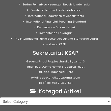
Badan Pemeriksa Keuangan Republik Indonesia
Direktorat Jenderal Perbendaharaan
International Federation of Accountants
International Financial Reporting Standard
Kementerian Dalam Negeri
Kementerian Keuangan
The International Public Sector Accounting Standards Board
webmail KSAP
Sekretariat KSAP
Gedung Prijadi Praptosuhardjo III, Lantai 3
Jalan Budi Utomo Nomor 6, Jakarta Pusat
Jakarta, Indonesia 10710
eMail: sekretariatksap@gmail.com
Telp/Fax: +62 21 3524551
Kategori Artikel
Kategori
Artikel