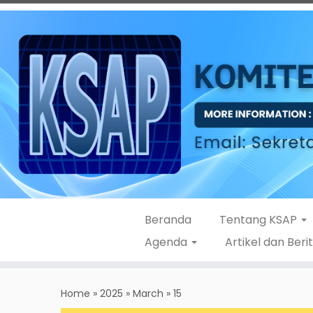
Beranda
Tentang KSAP
Agenda
Artikel dan Beri
Skip
to
Home
»
2025
»
March
»
15
content