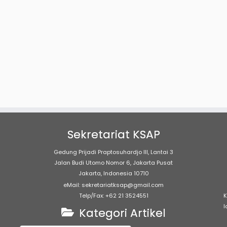
Sekretariat KSAP
Gedung Prijadi Praptosuhardjo III, Lantai 3
Jalan Budi Utomo Nomor 6, Jakarta Pusat
Jakarta, Indonesia 10710
eMail: sekretariatksap@gmail.com
Telp/Fax: +62 21 3524551
K
l
Kategori Artikel