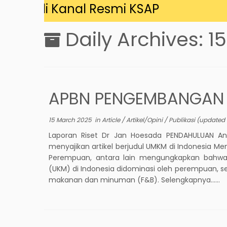
ng di Kanal Resmi KSAP
Daily Archives:
1
APBN PENGEMBANGAN 
15 March 2025
in
Article
/
Artikel/Opini
/
Publikasi
(updated
Laporan Riset Dr Jan Hoesada PENDAHULUAN Ani
menyajikan artikel berjudul UMKM di Indonesia Me
Perempuan, antara lain mengungkapkan bahw
(UKM) di Indonesia didominasi oleh perempuan, se
makanan dan minuman (F&B). Selengkapnya……