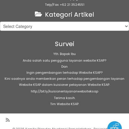
Telp/Fax: +62 21 3524551
Kategori Artikel
Kategori
Artikel
Survei
Yth. Bapak Ibu
Anda salah satu pengguna layanan website KSAP?
Dan
Ingin pengembangan terhadap Website KSAP?
Kini saatnya anda memberikan peran terhadap pengembangan layanan
Website KSAP dalam kuisioner pelayanan Website KSAP.
http://bit.ly/kuisionerlayananwebsiteksap
Terima kasih.
Tim Website KSAP.