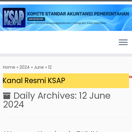
Skip
to
Home
»
2024
»
June
»
12
content
Kanal Resmi KSAP
Daily Archives:
12 June
2024