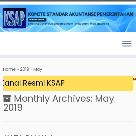
Skip
to
Home
»
2019
»
May
content
Kanal Resmi KSAP
Monthly Archives:
May
2019