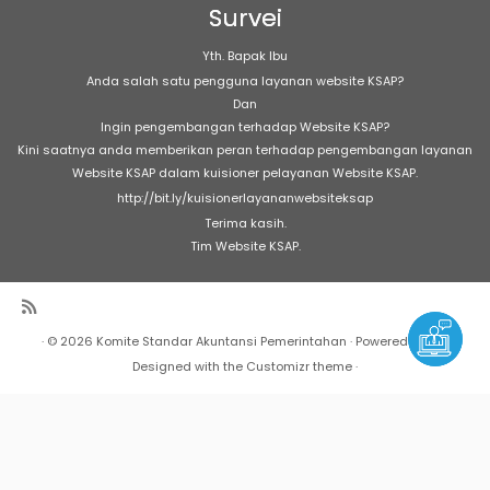
Survei
Yth. Bapak Ibu
Anda salah satu pengguna layanan website KSAP?
Dan
Ingin pengembangan terhadap Website KSAP?
Kini saatnya anda memberikan peran terhadap pengembangan layanan
Website KSAP dalam kuisioner pelayanan Website KSAP.
http://bit.ly/kuisionerlayananwebsiteksap
Terima kasih.
Tim Website KSAP.
·
© 2026
Komite Standar Akuntansi Pemerintahan
·
Powered by
·
Designed with the
Customizr theme
·
Warning
: Undefined array key "Marquee" in
/home/h17189/public_html/sap/wp-
content/plugins/marquee/marquee.php
on line
303