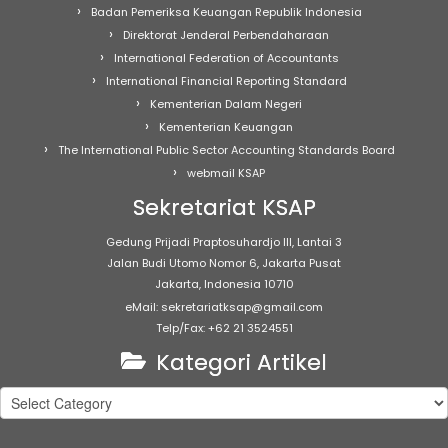
Badan Pemeriksa Keuangan Republik Indonesia
Direktorat Jenderal Perbendaharaan
International Federation of Accountants
International Financial Reporting Standard
Kementerian Dalam Negeri
Kementerian Keuangan
The International Public Sector Accounting Standards Board
webmail KSAP
Sekretariat KSAP
Gedung Prijadi Praptosuhardjo III, Lantai 3
Jalan Budi Utomo Nomor 6, Jakarta Pusat
Jakarta, Indonesia 10710
eMail: sekretariatksap@gmail.com
Telp/Fax: +62 21 3524551
Kategori Artikel
Kategori
Artikel