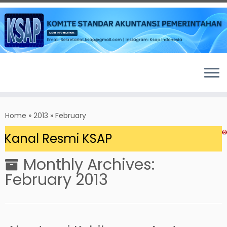
Skip
to
Home
»
2013
»
February
content
Kanal Resmi KSAP
Monthly Archives:
February 2013