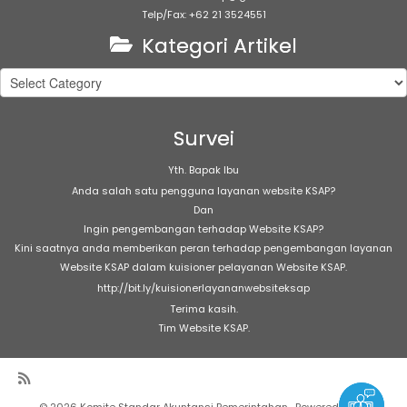
Telp/Fax: +62 21 3524551
Kategori Artikel
Kategori
Artikel
Survei
Yth. Bapak Ibu
Anda salah satu pengguna layanan website KSAP?
Dan
Ingin pengembangan terhadap Website KSAP?
Kini saatnya anda memberikan peran terhadap pengembangan layanan
Website KSAP dalam kuisioner pelayanan Website KSAP.
http://bit.ly/kuisionerlayananwebsiteksap
Terima kasih.
Tim Website KSAP.