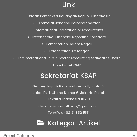
Link
Badan Pemeriksa Keuangan Republik Indonesia
Direktorat Jenderal Perbendaharaan
International Federation of Accountants
International Financial Reporting Standard
Kementerian Dalam Negeri
Kementerian Keuangan
The International Public Sector Accounting Standards Board
webmail KSAP
Sekretariat KSAP
Gedung Prijadi Praptosuhardjo III, Lantai 3
Jalan Budi Utomo Nomor 6, Jakarta Pusat
Jakarta, Indonesia 10710
eMail: sekretariatksap@gmail.com
Telp/Fax: +62 21 3524551
Kategori Artikel
Kategori