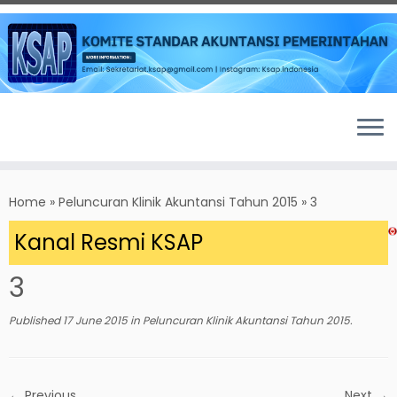
Skip
to
Home
»
Peluncuran Klinik Akuntansi Tahun 2015
»
3
content
 Kanal Resmi KSAP
3
Published
17 June 2015
in
Peluncuran Klinik Akuntansi Tahun 2015
.
← Previous
Next →