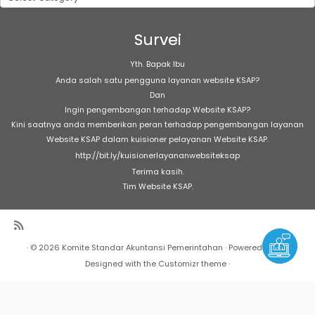
Artikel
Survei
Yth. Bapak Ibu
Anda salah satu pengguna layanan website KSAP?
Dan
Ingin pengembangan terhadap Website KSAP?
Kini saatnya anda memberikan peran terhadap pengembangan layanan
Website KSAP dalam kuisioner pelayanan Website KSAP.
http://bit.ly/kuisionerlayananwebsiteksap
Terima kasih.
Tim Website KSAP.
·
© 2026
Komite Standar Akuntansi Pemerintahan
·
Powered by
·
Designed with the
Customizr theme
·
Warning
: Undefined array key "Marquee" in